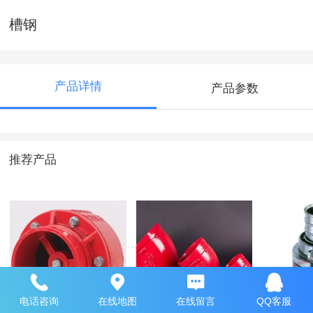
槽钢
产品详情
产品参数
推荐产品
沟槽消声止回阀
山东潍坊沟槽管件
天广KD
电话咨询
在线地图
在线留言
QQ客服
扣