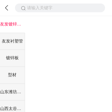
请输入关键字
友发镀锌钢管
友发衬塑管
镀锌板
型材
山东潍坊沟槽管件
山西太谷龙成镀锌钢塑管件